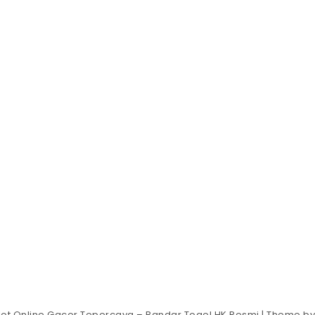
lot Online Gacor Tepercaya – Bandar Togel HK Resmi
| Theme b