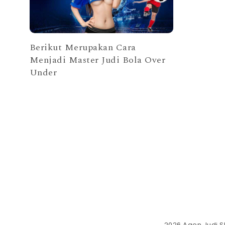
Berikut Merupakan Cara
Menjadi Master Judi Bola Over
Under
2026
Agen Judi S